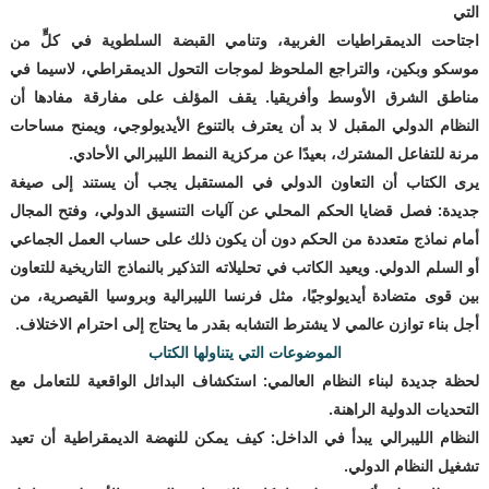
التي
اجتاحت الديمقراطيات الغربية، وتنامي القبضة السلطوية في كلٍّ من
موسكو وبكين، والتراجع الملحوظ لموجات التحول الديمقراطي، لاسيما في
مناطق الشرق الأوسط وأفريقيا. يقف المؤلف على مفارقة مفادها أن
النظام الدولي المقبل لا بد أن يعترف بالتنوع الأيديولوجي، ويمنح مساحات
مرنة للتفاعل المشترك، بعيدًا عن مركزية النمط الليبرالي الأحادي.
يرى الكتاب أن التعاون الدولي في المستقبل يجب أن يستند إلى صيغة
جديدة: فصل قضايا الحكم المحلي عن آليات التنسيق الدولي، وفتح المجال
أمام نماذج متعددة من الحكم دون أن يكون ذلك على حساب العمل الجماعي
أو السلم الدولي. ويعيد الكاتب في تحليلاته التذكير بالنماذج التاريخية للتعاون
بين قوى متضادة أيديولوجيًا، مثل فرنسا الليبرالية وبروسيا القيصرية، من
أجل بناء توازن عالمي لا يشترط التشابه بقدر ما يحتاج إلى احترام الاختلاف.
الموضوعات التي يتناولها الكتاب
لحظة جديدة لبناء النظام العالمي: استكشاف البدائل الواقعية للتعامل مع
التحديات الدولية الراهنة.
النظام الليبرالي يبدأ في الداخل: كيف يمكن للنهضة الديمقراطية أن تعيد
تشغيل النظام الدولي.