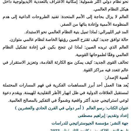
نحو نظام دولي أكثر شمولية: إمكانية الاعتراف بالتعددية الأيديولوجية داخل
هيكل النظام العالمي.
العالم لا يزال بحاجة إلى الأمم المتحدة: تفنيد الطروحات الداعية إلى هدم
المنظومة الأممية وإعادة بنائها من الصفر.
المد غير الليبرالي: لماذا تميل بنية النظام العالمي نحو الاستبداد.
حالة توافق جديد: كيف تقترح الصين رؤيتها الخاصة لنظام عالمي متوازن.
العالم الذي تريده الصين: لماذا لن تنجح بكين في إعادة تشكيل النظام
العالمي وفقًا لطموحاتها القومية.
تحالف القوى الجديد: كيف يمكن منع الكارثة القادمة، وتعزيز الاستقرار في
عالم تتعدد فيه مراكز القوة.
أهمية الإصدار:
يُعد هذا العمل أحد أبرز المساهمات الفكرية في فهم المسارات المحتملة
لمستقبل العلاقات الدولية في ظل انهيار الأطر التقليدية للهيمنة. ويقدم دعوة
لوعي استراتيجي جديد أكثر واقعية وشمولًا في التفكير بالمصالح العالمية.
عنوان الكتاب:
رسو العالم ( أمر دولي في القرن الحادي والعشرين )
إعداد وتقديم:
إبراهيم مصطفى
جهة النشر: مؤسسة الجيوستراتيجي للدراسات
تاريخ النشر الإلكتروني: كانون الثاني/يناير 2023