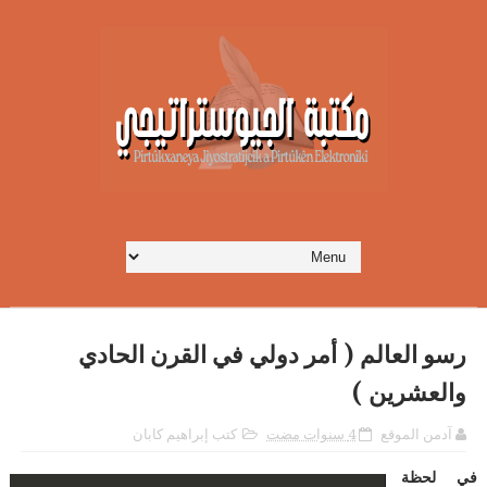
رسو العالم ( أمر دولي في القرن الحادي
والعشرين )
آدمن الموقع
4 سنوات مضت
كتب إبراهيم كابان
في لحظة