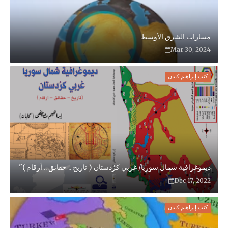
مسارات الشرق الأوسط
Mar 30, 2024
كتب إبراهيم كابان
ديموغرافية شمال سوريا/ غربي كرُدستان ( تاريخ .. حقائق .. أرقام )"
Dec 17, 2022
كتب إبراهيم كابان