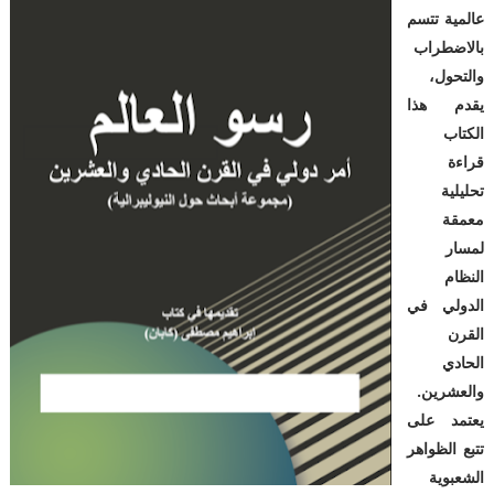
عالمية تتسم
بالاضطراب
والتحول،
يقدم هذا
الكتاب
قراءة
تحليلية
معمقة
لمسار
النظام
الدولي في
القرن
الحادي
والعشرين.
يعتمد على
تتبع الظواهر
الشعبوية