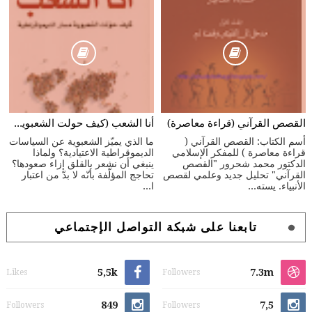
القصص القرآني (قراءة معاصرة)
أنا الشعب (كيف حولت الشعبوية مسار الديموقراطية)
أسم الكتاب: القصص القرآني (
ما الذي يميّز الشعبوية عن السياسات
قراءة معاصرة ) للمفكر الإسلامي
الديموقراطية الاعتيادية؟ ولماذا
الدكتور محمد شحرور "القصص
ينبغي أن نشعر بالقلق إزاء صعودها؟
القرآني" تحليل جديد وعلمي لقصص
تحاجج المؤلّفة بأنّه لا بدّ من اعتبار
الأنبياء. يسته...
ا...
تابعنا على شبكة التواصل الإجتماعي
5,5k
7.3m
Likes
Followers
849
7,5
Followers
Followers