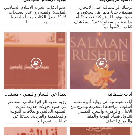
توشك الرأسمالية على الانتحار،
أسم الكتاب: تجربة الإسلام السياسي
مهدّدة بأخذنا معها. هل سيكون ما
المؤلف: أوليفيه روا عدد الصفحات:
بعدها يوتوبيا اشتراكية عظيمة؟ أم
2015 حمل الكتاب مجاناً بالضغط:
بداية عصرٍ مظلمٍ جديد؟ يستكشف
................هنــــــــــــــا ...........
كتاب “الأسوأ لم...
آيات شيطانية
بعيدا عن اليسار واليمين - مستقبل الثقافات الراديكالية
آيات شيطانية هي رواية أدبية تعتمد
رؤية نقدية للواقع العالمي المعاصر
أسلوب الواقعية السحرية وتمزج بين
في ضوء تحولات جذرية غيرت
الخيال والرمزية والسرد النفسي
المشهد العالمي والعلاقات الدولية
لتتناول قضايا الهوية والمنفى
والمجتمعية والفردية. يحدثنا عن
والصراع الثقاف...
تجليات التقدم الع...