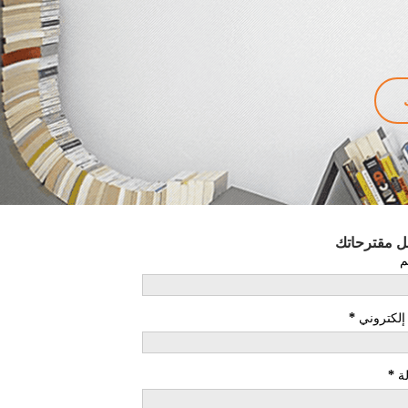
ل مقترحاتك
م
 إلكتروني
*
ة
*