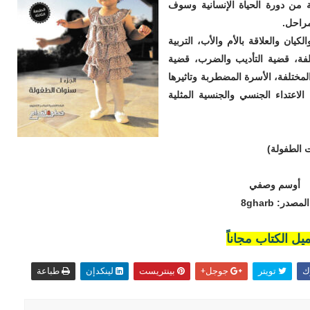
ن دورة الحياة الإنسانية وسوف
مراحل.
كيان والعلاقة بالأم والأب، التربية
تلفة، قضية التأديب والضرب، قضية
لمختلفة، الأسرة المضطربة وتاثيرها
لاعتداء الجنسي والجنسية المثلية
 الطفولة)
أوسم وصفي
المصدر: 8gharb
يل الكتاب مجاناً
ك
تويتر
جوجل+
بينتريست
لينكدإن
طباعة