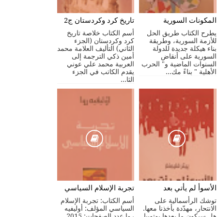
المكونات السورية
تاريخ كرد وكردستان ج2
يطرح الكتاب طريق الحل
أسم الكتاب خلاصة تاريخ
للأزمة السورية، وطريقة
كرد وكردستان (الجزء
بناء هيكلة جديدة للدولة
الثاني) التأليف العلامة محمد
السورية على أنقاض
أمين ذكي الترجمة إلى
السنوات الماضية و" الحرب
العربية محمد علي عوني
الأهلية " بناءً مك...
يقدم الكاتب في الجزء
الثا...
الأسوأ لم يأتي بعد
تجربة الإسلام السياسي
توشك الرأسمالية على
أسم الكتاب: تجربة الإسلام
الانتحار، مهدّدة بأخذنا معها.
السياسي المؤلف: أوليفيه
هل سيكون ما بعدها يوتوبيا
روا عدد الصفحات: 2015