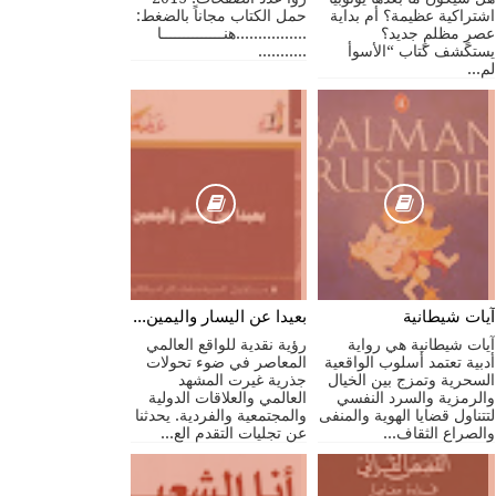
اشتراكية عظيمة؟ أم بداية
حمل الكتاب مجاناً بالضغط:
عصرٍ مظلمٍ جديد؟
................هنــــــــــــــا
يستكشف كتاب “الأسوأ
...........
لم...
آيات شيطانية
بعيدا عن اليسار واليمين - مستقبل الثقافات الراديكالية
آيات شيطانية هي رواية
رؤية نقدية للواقع العالمي
أدبية تعتمد أسلوب الواقعية
المعاصر في ضوء تحولات
السحرية وتمزج بين الخيال
جذرية غيرت المشهد
والرمزية والسرد النفسي
العالمي والعلاقات الدولية
لتتناول قضايا الهوية والمنفى
والمجتمعية والفردية. يحدثنا
والصراع الثقاف...
عن تجليات التقدم الع...