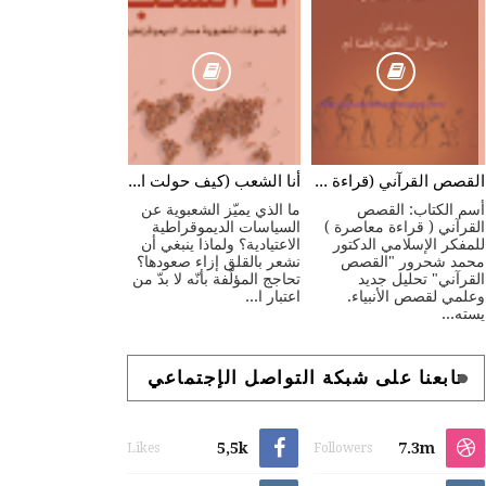
القصص القرآني (قراءة معاصرة)
أنا الشعب (كيف حولت الشعبوية مسار الديموقراطية)
أسم الكتاب: القصص
ما الذي يميّز الشعبوية عن
القرآني ( قراءة معاصرة )
السياسات الديموقراطية
للمفكر الإسلامي الدكتور
الاعتيادية؟ ولماذا ينبغي أن
محمد شحرور "القصص
نشعر بالقلق إزاء صعودها؟
القرآني" تحليل جديد
تحاجج المؤلّفة بأنّه لا بدّ من
وعلمي لقصص الأنبياء.
اعتبار ا...
يسته...
تابعنا على شبكة التواصل الإجتماعي
5,5k
7.3m
Likes
Followers