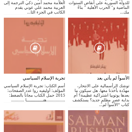
للدولة السورية على أنقاض السنوات
العلامة محمد أمين ذكي الترجمة إلى
الماضية و" الحرب الأهلية " بناءً
العربية محمد علي عوني يقدم
مك...
الكاتب في الجزء الثا...
الأسوأ لم يأتي بعد
تجربة الإسلام السياسي
توشك الرأسمالية على الانتحار،
أسم الكتاب: تجربة الإسلام السياسي
مهدّدة بأخذنا معها. هل سيكون ما
المؤلف: أوليفيه روا عدد الصفحات:
بعدها يوتوبيا اشتراكية عظيمة؟ أم
2015 حمل الكتاب مجاناً بالضغط:
بداية عصرٍ مظلمٍ جديد؟ يستكشف
................هنــــــــــــــا ...........
كتاب “الأسوأ لم...