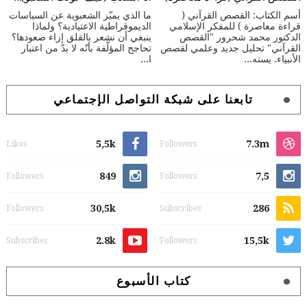
أسم الكتاب: القصص القرآني (
ما الذي يميّز الشعبوية عن السياسات
قراءة معاصرة ) للمفكر الإسلامي
الديموقراطية الاعتيادية؟ ولماذا
الدكتور محمد شحرور "القصص
ينبغي أن نشعر بالقلق إزاء صعودها؟
القرآني" تحليل جديد وعلمي لقصص
تحاجج المؤلّفة بأنّه لا بدّ من اعتبار
الأنبياء. يسته...
ا...
تابعنا على شبكة التواصل الإجتماعي
5,5k
7.3m
Likes
Followers
849
7,5
Followers
Followers
30,5k
286
Followers
Subscribes
2.8k
15,5k
Subscribes
Followers
كتاب الأسبوع