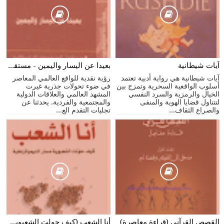
آيات شيطانية
بعيدا عن اليسار واليمين - مستقبل الثقافات الراديكالية
آيات شيطانية هي رواية أدبية تعتمد
رؤية نقدية للواقع العالمي المعاصر
أسلوب الواقعية السحرية وتمزج بين
في ضوء تحولات جذرية غيرت
الخيال والرمزية والسرد النفسي
المشهد العالمي والعلاقات الدولية
لتتناول قضايا الهوية والمنفى
والمجتمعية والفردية. يحدثنا عن
والصراع الثقاف...
تجليات التقدم الع...
القصص القرآني (قراءة معاصرة)
أنا الشعب (كيف حولت الشعبوية مسار الديموقراطية)