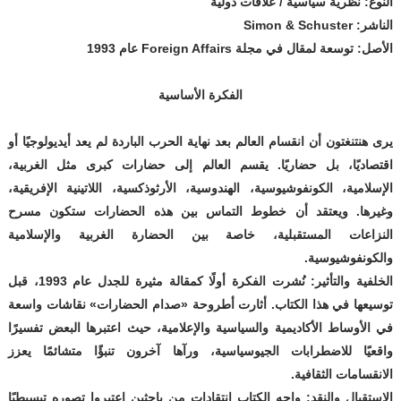
النوع: نظرية سياسية / علاقات دولية
الناشر: Simon & Schuster
الأصل: توسعة لمقال في مجلة Foreign Affairs عام 1993
الفكرة الأساسية
يرى هنتنغتون أن انقسام العالم بعد نهاية الحرب الباردة لم يعد أيديولوجيًا أو
اقتصاديًا، بل حضاريًا. يقسم العالم إلى حضارات كبرى مثل الغربية،
الإسلامية، الكونفوشيوسية، الهندوسية، الأرثوذكسية، اللاتينية الإفريقية،
وغيرها. ويعتقد أن خطوط التماس بين هذه الحضارات ستكون مسرح
النزاعات المستقبلية، خاصة بين الحضارة الغربية والإسلامية
والكونفوشيوسية.
الخلفية والتأثير
: نُشرت الفكرة أولًا كمقالة مثيرة للجدل عام 1993، قبل
توسيعها في هذا الكتاب. أثارت أطروحة «صدام الحضارات» نقاشات واسعة
في الأوساط الأكاديمية والسياسية والإعلامية، حيث اعتبرها البعض تفسيرًا
واقعيًا للاضطرابات الجيوسياسية، ورآها آخرون تنبؤًا متشائمًا يعزز
الانقسامات الثقافية.
الاستقبال والنقد
: واجه الكتاب انتقادات من باحثين اعتبروا تصوره تبسيطيًا