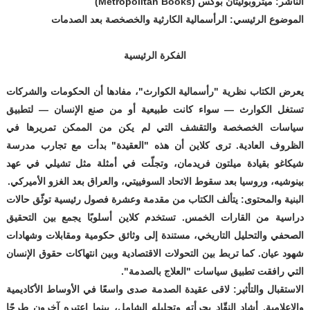
الناشر: ميتروبوليتان بوكس (Metropolitan Books)
الموضوع الرئيسي: الرأسمالية الكارثية والخصخصة بعد الصدمات
الفكرة الرئيسية
يعرض الكتاب نظرية "رأسمالية الكوارث"، مفادها أن الحكومات والشركات
تستغل الكوارث — سواء كانت طبيعية أو من صنع الإنسان — لتطبيق
سياسات الخصخصة والتقشف التي لم يكن من الممكن تمريرها في
الظروف العادية. ترى كلاين أن هذه "العقيدة" بدأت مع تجارب مدرسة
شيكاغو بقيادة ميلتون فريدمان، وتجلّت في أمثلة مثل تشيلي في عهد
بينوشيه، وروسيا بعد سقوط الاتحاد السوفييتي، والعراق بعد الغزو الأميركي.
البنية والمحتوى
: يتألف الكتاب من مقدمة وعشرة فصول رئيسية توثّق حالات
دراسية من القارات الخمس. تستخدم كلاين أسلوبًا يجمع بين التحقيق
الصحفي والتحليل التاريخي، مستندة إلى وثائق حكومية ومقابلات وشهادات
شهود عيان. كما تربط بين التحولات الاقتصادية وبين انتهاكات حقوق الإنسان
التي رافقت تطبيق سياسات "العلاج بالصدمة".
الاستقبال والتأثير
: لاقى عقيدة الصدمة صدى واسعًا في الأوساط الأكاديمية
والإعلامية. أشاد النقّاد بجرأته وتحليله الشامل، بينما اعتبره آخرون طرحًا