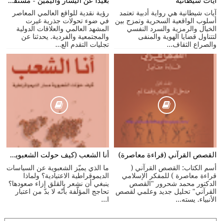
آيات شيطانية
بعيدا عن اليسار واليمين - مستقبل الثقافات الراديكالية
آيات شيطانية هي رواية أدبية تعتمد
رؤية نقدية للواقع العالمي المعاصر
أسلوب الواقعية السحرية وتمزج بين
في ضوء تحولات جذرية غيرت
الخيال والرمزية والسرد النفسي
المشهد العالمي والعلاقات الدولية
لتتناول قضايا الهوية والمنفى
والمجتمعية والفردية. يحدثنا عن
والصراع الثقاف...
تجليات التقدم الع...
القصص القرآني (قراءة معاصرة)
أنا الشعب (كيف حولت الشعبوية مسار الديموقراطية)
أسم الكتاب: القصص القرآني (
ما الذي يميّز الشعبوية عن السياسات
قراءة معاصرة ) للمفكر الإسلامي
الديموقراطية الاعتيادية؟ ولماذا
الدكتور محمد شحرور "القصص
ينبغي أن نشعر بالقلق إزاء صعودها؟
القرآني" تحليل جديد وعلمي لقصص
تحاجج المؤلّفة بأنّه لا بدّ من اعتبار
الأنبياء. يسته...
ا...