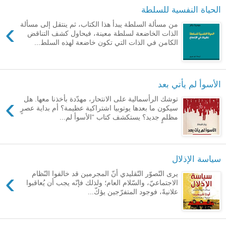
الحياة النفسية للسلطة
›
من مسألة السلطة يبدأ هذا الكتاب، ثم ينتقل إلى مسألة
الذات الخاضعة لسلطة معينة، فيحاول كشف التناقض
الكامن في الذات التي تكون خاضعة لهذه السلط...
الأسوأ لم يأتي بعد
›
توشك الرأسمالية على الانتحار، مهدّدة بأخذنا معها. هل
سيكون ما بعدها يوتوبيا اشتراكية عظيمة؟ أم بداية عصرٍ
مظلمٍ جديد؟ يستكشف كتاب “الأسوأ لم...
سياسة الإذلال
›
يرى التّصوّر التّقليدي أنّ المجرمين قد خالفوا النّظام
الاجتماعيّ، والسّلام العام؛ ولذلك فإنّه يجب أن يُعاقبوا
علانيةً، فوجود المتفرّجين يؤكّ...