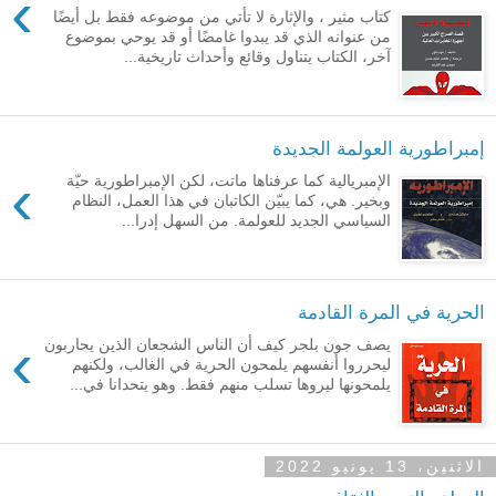
›
كتاب مثير ، والإثارة لا تأتي من موضوعه فقط بل أيضًا
من عنوانه الذي قد يبدوا غامضًا أو قد يوحي بموضوع
آخر، الكتاب يتناول وقائع وأحداث تاريخية...
إمبراطورية العولمة الجديدة
›
الإمبريالية كما عرفناها ماتت، لكن الإمبراطورية حيّة
وبخير. هي، كما يبيّن الكاتبان في هذا العمل، النظام
السياسي الجديد للعولمة. من السهل إدرا...
الحرية في المرة القادمة
›
يصف جون بلجر كيف أن الناس الشجعان الذين يحاربون
ليحرروا أنفسهم يلمحون الحرية في الغالب، ولكنهم
يلمحونها ليروها تسلب منهم فقط. وهو يتحدانا في...
الاثنين، 13 يونيو 2022