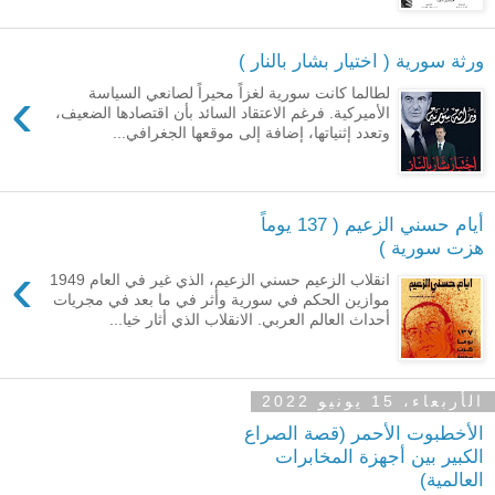
ورثة سورية ( اختيار بشار بالنار )
›
لطالما كانت سورية لغزاً محيراً لصانعي السياسة
الأميركية. فرغم الاعتقاد السائد بأن اقتصادها الضعيف،
وتعدد إثنياتها، إضافة إلى موقعها الجغرافي...
أيام حسني الزعيم ( 137 يوماً
هزت سورية )
›
انقلاب الزعيم حسني الزعيم، الذي غير في العام 1949
موازين الحكم في سورية وأثر في ما بعد في مجريات
أحداث العالم العربي. الانقلاب الذي أثار خيا...
الأربعاء، 15 يونيو 2022
الأخطبوت الأحمر (قصة الصراع
الكبير بين أجهزة المخابرات
العالمية)