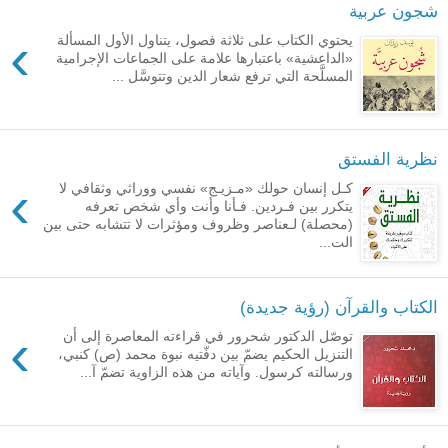
شجون عربية
›
يحتوي الكتاب على ثلاثة فصول، يتناول الأول المسألة
«الداعشية» باعتبارها علامة على الجماعات الإجرامية
المسلَّحة التي ترفع شعار الدين وتتوسَّل ...
نظرية الفستق
›
كـل إنسان حولك «مـزيـج» نفسي ووراثي وثقافي لا
يتكرر بين فـردين. فـأنا وأنت وأي شخص تعرفه
(محصلة) لـعناصر وظروف ومؤثرات لا تتشابه حتى بين
الت...
الكتاب والقرآن (رؤية جديدة)
›
توصّل الدكتور شحرور في قراءته المعاصرة إلى أن
التنزيل الحكيم يضمّ بين دفّتيه نبوة محمد (ص) كنبي،
ورسالته كرسول. وآياته من هذه الزاوية تضمّ آ...