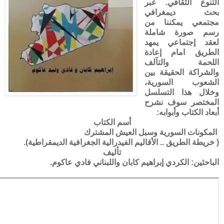
التنوع الثقافي. عبر
بحث ديمغرافي
مجتمعي يمكننا من
رسم صورة شاملة
لعقد إجتماعي يمهد
الطريق امام إعادة
اللحمة والتآلف
والشراكة الحقيقة بين
الشعوب السورية،
وخلال هذا التسلسل
المختصر سوف نشرح
أبعاد الكتاب وأبوابه:
أسم الكتاب
المكونات السورية وسبل العيش المشترك
( خريطة الطريق .. الأقاليم الفيدرالية الجغرافية الديمقراطية).
تأليف
الباحثين: الكردي إبراهيم كابان واللبناني فادي عاكوم.