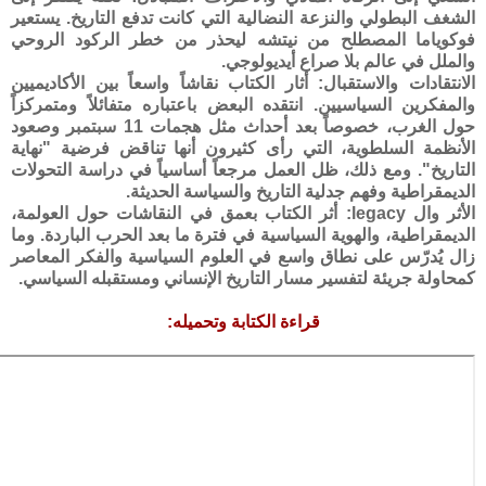
الشغف البطولي والنزعة النضالية التي كانت تدفع التاريخ. يستعير
فوكوياما المصطلح من نيتشه ليحذر من خطر الركود الروحي
والملل في عالم بلا صراع أيديولوجي.
الانتقادات والاستقبال
: أثار الكتاب نقاشاً واسعاً بين الأكاديميين
والمفكرين السياسيين. انتقده البعض باعتباره متفائلاً ومتمركزاً
حول الغرب، خصوصاً بعد أحداث مثل هجمات 11 سبتمبر وصعود
الأنظمة السلطوية، التي رأى كثيرون أنها تناقض فرضية "نهاية
التاريخ". ومع ذلك، ظل العمل مرجعاً أساسياً في دراسة التحولات
الديمقراطية وفهم جدلية التاريخ والسياسة الحديثة.
الأثر وال legacy
: أثر الكتاب بعمق في النقاشات حول العولمة،
الديمقراطية، والهوية السياسية في فترة ما بعد الحرب الباردة. وما
زال يُدرّس على نطاق واسع في العلوم السياسية والفكر المعاصر
كمحاولة جريئة لتفسير مسار التاريخ الإنساني ومستقبله السياسي.
قراءة الكتابة وتحميله: