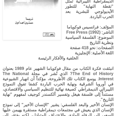
الديمقراطية الليبرالية تمثل
"نقطة النهاية" للتطور
الأيديولوجي للبشرية بعد
الحرب الباردة.
المؤلف: فرانسيس فوكوياما
الناشر: Free Press (1992)
الموضوع: الفلسفة السياسية
ونظرية التاريخ
الصفحات: نحو 418 صفحة
اللغة الأصلية: الإنجليزية
الخلفية والأفكار الرئيسة
انبثقت فكرة الكتاب من مقال فوكوياما الشهير عام 1989 بعنوان
The End of History? الذي نُشر في مجلة The National
Interest. يوسع الكتاب تلك الأطروحة، مؤكداً أن انهيار الشيوعية
في أوروبا الشرقية ونهاية الحرب الباردة كشفا تفوق النموذج
الليبرالي الديمقراطي كصيغة نهائية للتنظيم السياسي والاقتصادي،
مستنداً إلى فلسفة هيغل وتفسير ألكسندر كوجيف لمفهوم "نهاية
التاريخ".
الإنسان الأخير والبعد الفلسفي
: يشير "الإنسان الأخير" إلى نموذج
الإنسان الذي يعيش في مجتمعات ديمقراطية مستقرة يهيمن عليها
السعي إلى الرفاه المادي والاعتراف المتبادل، لكنه يفتقر إلى