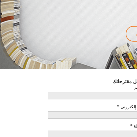
ل مقترحاتك
م
 إلكتروني
*
ة
*