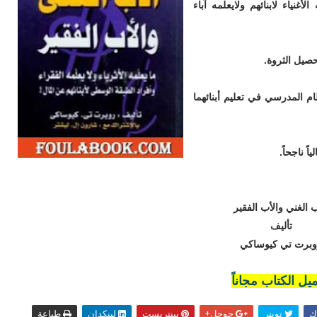
أغنياء لابنائهم ولايعلمه آباء
صيل الثروة.
ام المدرسي في تعليم أبنائهما
ً ناجحاً.
ب الغني والأب الفقير
تأليف
وبرت تي كيوساكي
يل الكتاب مجاناً
ك
تويتر
جوجل+
بينتريست
لينكدإن
طباعة