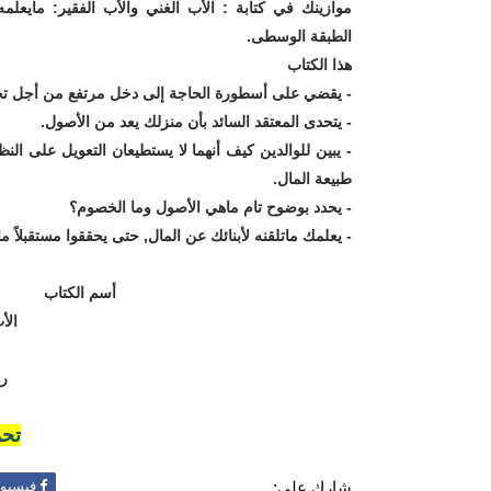
موازينك في كتابة : الأب الغني والأب الفقير: مايعلمه ال
الطبقة الوسطى.
هذا الكتاب
- يقضي على أسطورة الحاجة إلى دخل مرتفع من أجل تح
- يتحدى المعتقد السائد بأن منزلك يعد من الأصول.
- يبين للوالدين كيف أنهما لا يستطيعان التعويل على النظ
طبيعة المال.
- يحدد بوضوح تام ماهي الأصول وما الخصوم؟
- يعلمك ماتلقنه لأبنائك عن المال, حتى يحققوا مستقبلاً ماليا
أسم الكتاب
الأ
ر
تحم
شارك على:
فيسبو