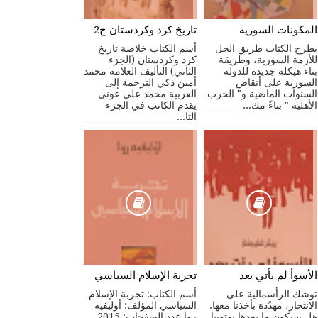
المكونات السورية
تاريخ كرد وكردستان ج2
يطرح الكتاب طريق الحل
أسم الكتاب خلاصة تاريخ
للأزمة السورية، وطريقة
كرد وكردستان (الجزء
بناء هيكلة جديدة للدولة
الثاني) التأليف العلامة محمد
السورية على أنقاض
أمين ذكي الترجمة إلى
السنوات الماضية و" الحرب
العربية محمد علي عوني
الأهلية " بناءً مك...
يقدم الكاتب في الجزء
الثا...
الأسوأ لم يأتي بعد
تجربة الإسلام السياسي
توشك الرأسمالية على
أسم الكتاب: تجربة الإسلام
الانتحار، مهدّدة بأخذنا معها.
السياسي المؤلف: أوليفيه
هل سيكون ما بعدها يوتوبيا
روا عدد الصفحات: 2015