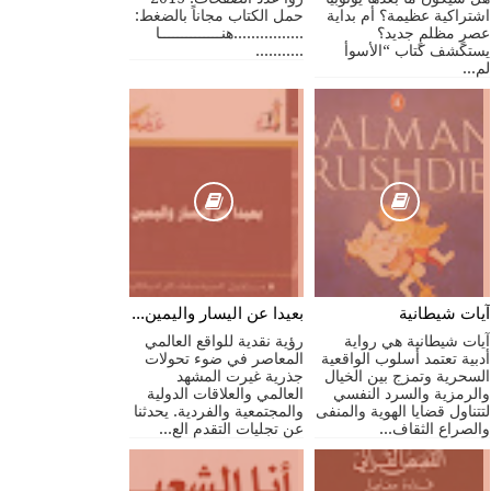
اشتراكية عظيمة؟ أم بداية
حمل الكتاب مجاناً بالضغط:
عصرٍ مظلمٍ جديد؟
................هنــــــــــــــا
يستكشف كتاب “الأسوأ
...........
لم...
آيات شيطانية
بعيدا عن اليسار واليمين - مستقبل الثقافات الراديكالية
آيات شيطانية هي رواية
رؤية نقدية للواقع العالمي
أدبية تعتمد أسلوب الواقعية
المعاصر في ضوء تحولات
السحرية وتمزج بين الخيال
جذرية غيرت المشهد
والرمزية والسرد النفسي
العالمي والعلاقات الدولية
لتتناول قضايا الهوية والمنفى
والمجتمعية والفردية. يحدثنا
والصراع الثقاف...
عن تجليات التقدم الع...