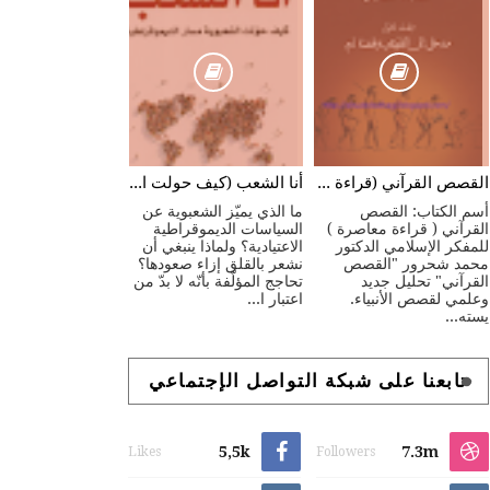
القصص القرآني (قراءة معاصرة)
أنا الشعب (كيف حولت الشعبوية مسار الديموقراطية)
أسم الكتاب: القصص
ما الذي يميّز الشعبوية عن
القرآني ( قراءة معاصرة )
السياسات الديموقراطية
للمفكر الإسلامي الدكتور
الاعتيادية؟ ولماذا ينبغي أن
محمد شحرور "القصص
نشعر بالقلق إزاء صعودها؟
القرآني" تحليل جديد
تحاجج المؤلّفة بأنّه لا بدّ من
وعلمي لقصص الأنبياء.
اعتبار ا...
يسته...
تابعنا على شبكة التواصل الإجتماعي
5,5k
7.3m
Likes
Followers