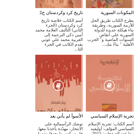
المكونات السورية
تاريخ كرد وكردستان ج2
يطرح الكتاب طريق الحل
أسم الكتاب خلاصة تاريخ
للأزمة السورية، وطريقة
كرد وكردستان (الجزء
بناء هيكلة جديدة للدولة
الثاني) التأليف العلامة محمد
السورية على أنقاض
أمين ذكي الترجمة إلى
السنوات الماضية و" الحرب
العربية محمد علي عوني
الأهلية " بناءً مك...
يقدم الكاتب في الجزء
الثا...
تجربة الإسلام السياسي
الأسوأ لم يأتي بعد
أسم الكتاب: تجربة الإسلام
توشك الرأسمالية على
السياسي المؤلف: أوليفيه
الانتحار، مهدّدة بأخذنا معها.
روا عدد الصفحات: 2015
هل سيكون ما بعدها يوتوبيا