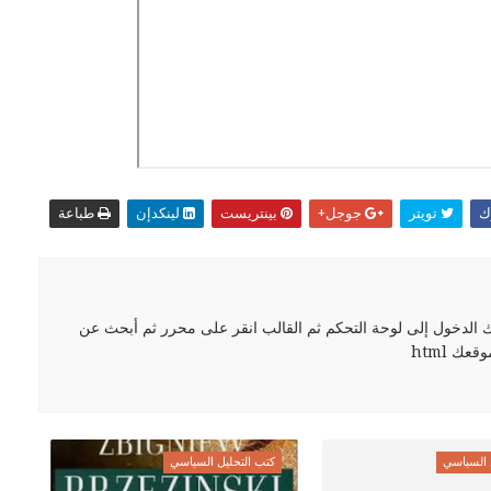
ك
تويتر
جوجل+
بينتريست
لينكدإن
طباعة
لدخول إلى لوحة التحكم ثم القالب انقر على محرر ثم أبحث عن
ك html
 السياسي
كتب التحليل السياسي