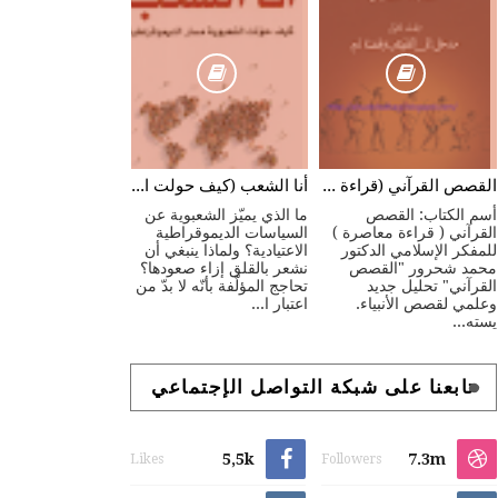
القصص القرآني (قراءة معاصرة)
أنا الشعب (كيف حولت الشعبوية مسار الديموقراطية)
أسم الكتاب: القصص
ما الذي يميّز الشعبوية عن
القرآني ( قراءة معاصرة )
السياسات الديموقراطية
للمفكر الإسلامي الدكتور
الاعتيادية؟ ولماذا ينبغي أن
محمد شحرور "القصص
نشعر بالقلق إزاء صعودها؟
القرآني" تحليل جديد
تحاجج المؤلّفة بأنّه لا بدّ من
وعلمي لقصص الأنبياء.
اعتبار ا...
يسته...
تابعنا على شبكة التواصل الإجتماعي
5,5k
7.3m
Likes
Followers