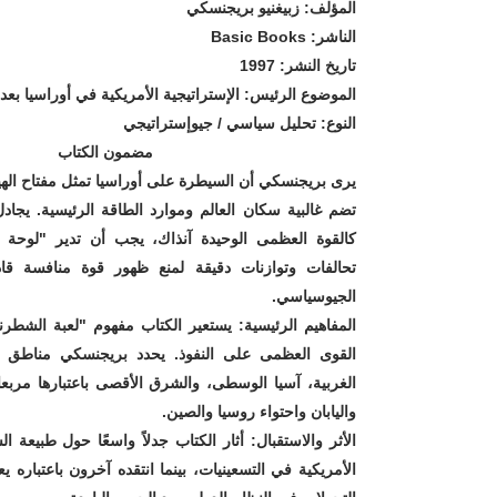
المؤلف: زبيغنيو بريجنسكي
الناشر: Basic Books
تاريخ النشر: 1997
الموضوع الرئيس: الإستراتيجية الأمريكية في أوراسيا بعد 
النوع: تحليل سياسي / جيوإستراتيجي
مضمون الكتاب
يرى بريجنسكي أن السيطرة على أوراسيا تمثل مفتاح الهيمن
تضم غالبية سكان العالم وموارد الطاقة الرئيسية. يجادل 
كالقوة العظمى الوحيدة آنذاك، يجب أن تدير "لوحة 
تحالفات وتوازنات دقيقة لمنع ظهور قوة منافسة قاد
الجيوسياسي.
المفاهيم الرئيسية
: يستعير الكتاب مفهوم "لعبة الشطر
القوى العظمى على النفوذ. يحدد بريجنسكي مناطق إس
الغربية، آسيا الوسطى، والشرق الأقصى باعتبارها مربع
واليابان واحتواء روسيا والصين.
الأثر والاستقبال
: أثار الكتاب جدلاً واسعًا حول طبيعة ال
الأمريكية في التسعينيات، بينما انتقده آخرون باعتباره 