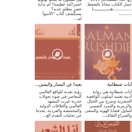
حمل الكتاب مجاناً بالضغط:
اشتراكية عظيمة؟ أم بداية
................هنــــــــــــــا
عصرٍ مظلمٍ جديد؟
...........
يستكشف كتاب “الأسوأ
لم...
آيات شيطانية
بعيدا عن اليسار واليمين - مستقبل الثقافات الراديكالية
آيات شيطانية هي رواية
رؤية نقدية للواقع العالمي
أدبية تعتمد أسلوب الواقعية
المعاصر في ضوء تحولات
السحرية وتمزج بين الخيال
جذرية غيرت المشهد
والرمزية والسرد النفسي
العالمي والعلاقات الدولية
لتتناول قضايا الهوية والمنفى
والمجتمعية والفردية. يحدثنا
والصراع الثقاف...
عن تجليات التقدم الع...