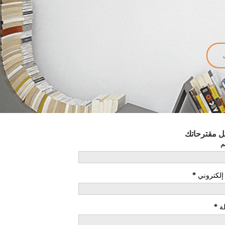
ل مقترحاتك
م
 إلكتروني
*
ة
*